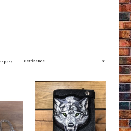

Pertinence
er par :