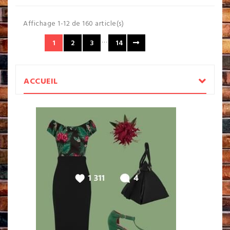
Affichage 1-12 de 160 article(s)
…
1
2
3
14
ACCUEIL