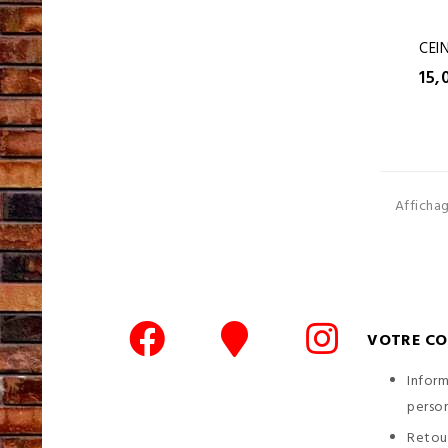
CEI
15,
Affichag
VOTRE C
Infor
person
Retou