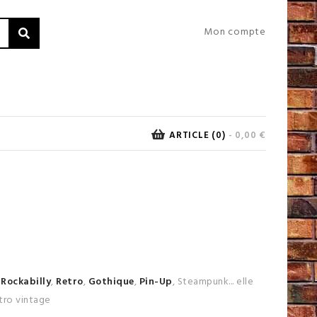
Mon compte
ARTICLE (0)
- 0,00 €
u
Rockabilly
,
Retro
,
Gothique
,
Pin-Up
, Steampunk... elle
tro vintage