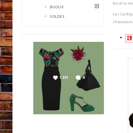
Rock'in He
BIJOUX
Les Cardig
SOLDES
chaussures