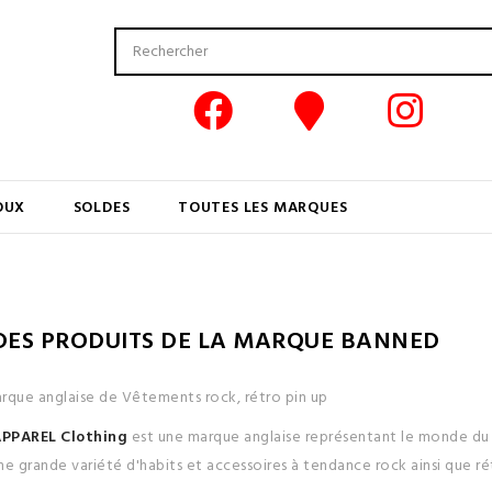
OUX
SOLDES
TOUTES LES MARQUES
 DES PRODUITS DE LA MARQUE BANNED
que anglaise de Vêtements rock, rétro pin up
PPAREL Clothing
est une marque anglaise représentant le monde d
e grande variété d'habits et accessoires à tendance rock ainsi que ré